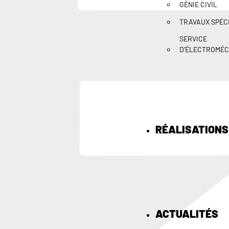
GÉNIE CIVIL
TRAVAUX SPÉC
SERVICE
D’ÉLECTROMÉC
RÉALISATIONS
ACTUALITÉS